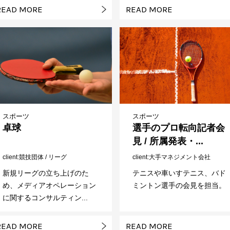
READ MORE
READ MORE
スポーツ
スポーツ
卓球
選手のプロ転向記者会
見 / 所属発表・...
client
競技団体 / リーグ
client
大手マネジメント会社
新規リーグの立ち上げのた
テニスや車いすテニス、バド
め、メディアオペレーション
ミントン選手の会見を担当。
に関するコンサルティン...
READ MORE
READ MORE