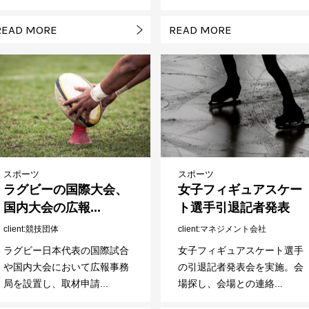
READ MORE
READ MORE
スポーツ
スポーツ
ラグビーの国際大会、
女子フィギュアスケー
国内大会の広報...
ト選手引退記者発表
client
競技団体
client
マネジメント会社
ラグビー日本代表の国際試合
女子フィギュアスケート選手
や国内大会において広報事務
の引退記者発表会を実施。会
局を設置し、取材申請...
場探し、会場との連絡...