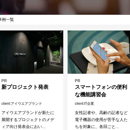
事例一覧
PR
PR
新プロジェクト発表
スマートフォンの便利
な機能講習会
client
アイウエアブランド
client
IT企業
アイウエアブランドが新たに
女性記者や、高齢の記者など
展開するプロジェクトのメデ
電子機器の使用が苦手な人た
ィア向け発表会におい...
ちを対象に、各回ごと...